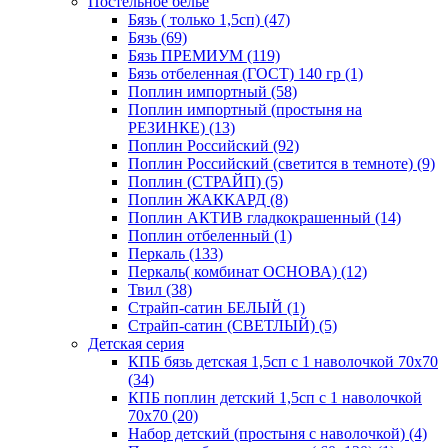
Постельное белье
Бязь ( только 1,5сп) (47)
Бязь (69)
Бязь ПРЕМИУМ (119)
Бязь отбеленная (ГОСТ) 140 гр (1)
Поплин импортный (58)
Поплин импортный (простыня на
РЕЗИНКЕ) (13)
Поплин Российский (92)
Поплин Российский (светится в темноте) (9)
Поплин (СТРАЙП) (5)
Поплин ЖАККАРД (8)
Поплин АКТИВ гладкокрашенный (14)
Поплин отбеленный (1)
Перкаль (133)
Перкаль( комбинат ОСНОВА) (12)
Твил (38)
Страйп-сатин БЕЛЫЙ (1)
Страйп-сатин (СВЕТЛЫЙ) (5)
Детская серия
КПБ бязь детская 1,5сп с 1 наволочкой 70х70
(34)
КПБ поплин детский 1,5сп с 1 наволочкой
70х70 (20)
Набор детский (простыня с наволочкой) (4)