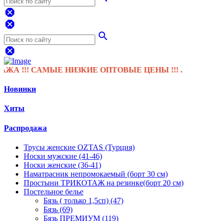
dangerous
dangerous
search
dangerous
!!! САМЫЕ НИЗКИЕ ОПТОВЫЕ ЦЕНЫ !!! .
Новинки
Хиты
Распродажа
Трусы женские OZTAS (Турция)
Носки мужские (41-46)
Носки женские (36-41)
Наматрасник непромокаемый (борт 30 см)
Простыни ТРИКОТАЖ на резинке(борт 20 см)
Постельное белье
Бязь ( только 1,5сп) (47)
Бязь (69)
Бязь ПРЕМИУМ (119)