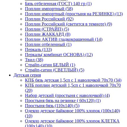
Бязь отбеленная (ГОСТ) 140 гр (1)
Поплин импортный (58)
Поплин импортный (простыня на РЕЗИНКЕ) (13)
Поплин Российский (92)
Поплин Российский (светится в темноте) (9)
Поплин (СТРАЙП) (5)
Поплин ЖАККАРД (8)
Поплин АКТИВ гладкокрашенный (14)
Поплин отбеленный (1)
Перкаль (133)
Перкаль( комбинат ОСНОВА) (12)
Твил (38)
Страйп-сатин БЕЛЫЙ (1)
Страйп-сатин (СВЕТЛЫЙ) (5)
Детская серия
КПБ бязь детская 1,5сп с 1 наволочкой 70х70 (34)
КПБ поплин детский 1,5сп с 1 наволочкой 70х70
(20)
Набор детский (простыня с наволочкой) (4)
Простыня бязь на резинке ( 60х120) (1)
Простыня бязь (110х140) (5)
Одеяло детское байковое 100% хлопок (100х140)
(10)
Одеяло детское байковое 100% хлопок КЛЕТКА
(100х140) (10)