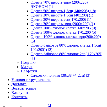
Одеяла 70% шерсть евро (200х220)
ЭКОНОМ (1)
Одеяла 50% шерсть 1,5сп( 140х205) (18)
Одеяла 30% шерсть 1,5сп(140х200) (1)
Одеяла 30% шерсть 2сп( 170х200) (1)
Одеяла 30% шерсть евро (2000х200) (1)
Одеяла 100% хлопок клетка 140х205 (9)
Одеяла 100% хлопок клетка 170х200 (5)
Одеяло 100% хлопок клетка евро(200х200)
(5)
Одеяло байковое 80% хлопок клетка 1,5сп(
140х205) (12)
Одеяло байковое 80% хлопок 2сп( 170х205)
(1)
Подушки
Матрац
Салфетки
Салфетки поплин (38х38 +/- 2см) (3)
Условия сотрудничества
Доставка
Возврат товара
Как купить
Контакты
search