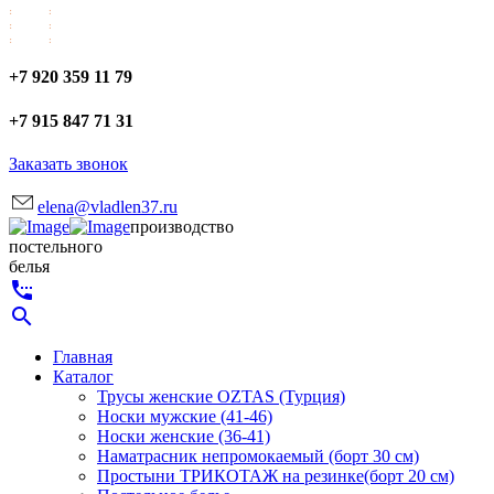
+7 920 359 11 79
+7 915 847 71 31
Заказать звонок
elena@vladlen37.ru
производство
постельного
белья
settings_phone
search
Главная
Каталог
Трусы женские OZTAS (Турция)
Носки мужские (41-46)
Носки женские (36-41)
Наматрасник непромокаемый (борт 30 см)
Простыни ТРИКОТАЖ на резинке(борт 20 см)