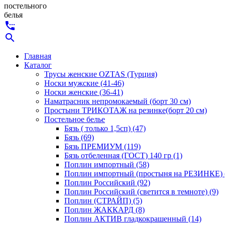
постельного
белья
settings_phone
search
Главная
Каталог
Трусы женские OZTAS (Турция)
Носки мужские (41-46)
Носки женские (36-41)
Наматрасник непромокаемый (борт 30 см)
Простыни ТРИКОТАЖ на резинке(борт 20 см)
Постельное белье
Бязь ( только 1,5сп) (47)
Бязь (69)
Бязь ПРЕМИУМ (119)
Бязь отбеленная (ГОСТ) 140 гр (1)
Поплин импортный (58)
Поплин импортный (простыня на РЕЗИНКЕ) 
Поплин Российский (92)
Поплин Российский (светится в темноте) (9)
Поплин (СТРАЙП) (5)
Поплин ЖАККАРД (8)
Поплин АКТИВ гладкокрашенный (14)