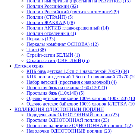
Поплин импортный (простыня на РЕЗИНКЕ) (13)
Поплин Российский (92)
Поплин Российский (светится в темноте) (9)
Поплин (СТРАЙП) (5)
Поплин ЖАККАРД (8)
Поплин АКТИВ гладкокрашенный (14)
Поплин отбеленный (1)
Перкаль (133)
Перкаль( комбинат ОСНОВА) (12)
Твил (38)
Страйп-сатин БЕЛЫЙ (1)
Страйп-сатин (СВЕТЛЫЙ) (5)
Детская серия
КПБ бязь детская 1,5сп с 1 наволочкой 70х70 (34)
КПБ поплин детский 1,5сп с 1 наволочкой 70х70 (2
Набор детский (простыня с наволочкой) (4)
Простыня бязь на резинке ( 60х120) (1)
Простыня бязь (110х140) (5)
Одеяло детское байковое 100% хлопок (100х140) (10
Одеяло детское байковое 100% хлопок КЛЕТКА (100
КОЛЛЕКЦИЯ ОДНОТОННЫЙ ПОПЛИН
Пододеяльник ОДНОТОННЫЙ поплин (23)
Простыня ОДНОТОННАЯ поплин (23)
Простыня на резинке ОДНОТОННАЯ поплин (22)
Наволочки ОДНОТОННЫЕ поплин (23)