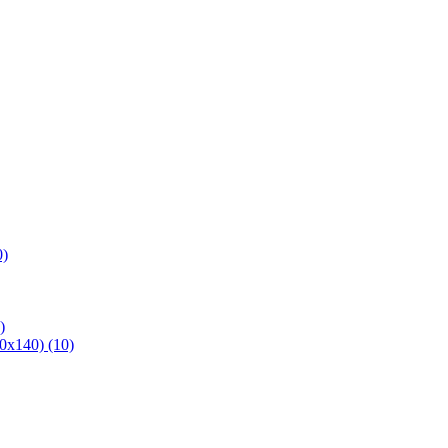
0)
)
х140) (10)