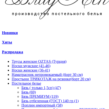
Новинки
Хиты
Распродажа
Трусы женские OZTAS (Турция)
Носки мужские (41-46)
Носки женские (36-41)
Наматрасник непромокаемый (борт 30 см)
Простыни ТРИКОТАЖ на резинке(борт 20 см)
Постельное белье
Бязь ( только 1,5сп) (47)
Бязь (69)
Бязь ПРЕМИУМ (119)
Бязь отбеленная (ГОСТ) 140 гр (1)
Поплин импортный (58)