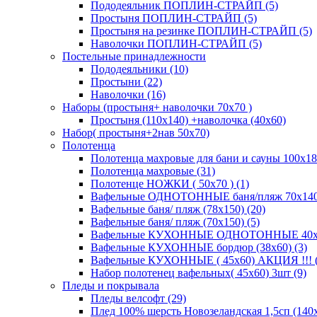
Пододеяльник ПОПЛИН-СТРАЙП (5)
Простыня ПОПЛИН-СТРАЙП (5)
Простыня на резинке ПОПЛИН-СТРАЙП (5)
Наволочки ПОПЛИН-СТРАЙП (5)
Постельные принадлежности
Пододеяльники (10)
Простыни (22)
Наволочки (16)
Наборы (простыня+ наволочки 70х70 )
Простыня (110х140) +наволочка (40х60)
Набор( простыня+2нав 50х70)
Полотенца
Полотенца махровые для бани и сауны 100х18
Полотенца махровые (31)
Полотенце НОЖКИ ( 50х70 ) (1)
Вафельные ОДНОТОННЫЕ баня/пляж 70х140 (
Вафельные баня/ пляж (78х150) (20)
Вафельные баня/ пляж (70х150) (5)
Вафельные КУХОННЫЕ ОДНОТОННЫЕ 40х70(
Вафельные КУХОННЫЕ бордюр (38х60) (3)
Вафельные КУХОННЫЕ ( 45х60) АКЦИЯ !!! (
Набор полотенец вафельных( 45х60) 3шт (9)
Пледы и покрывала
Пледы велсофт (29)
Плед 100% шерсть Новозеландская 1,5сп (140х