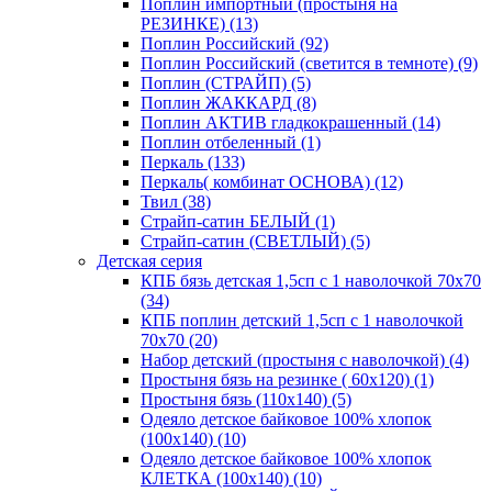
Поплин импортный (простыня на
РЕЗИНКЕ) (13)
Поплин Российский (92)
Поплин Российский (светится в темноте) (9)
Поплин (СТРАЙП) (5)
Поплин ЖАККАРД (8)
Поплин АКТИВ гладкокрашенный (14)
Поплин отбеленный (1)
Перкаль (133)
Перкаль( комбинат ОСНОВА) (12)
Твил (38)
Страйп-сатин БЕЛЫЙ (1)
Страйп-сатин (СВЕТЛЫЙ) (5)
Детская серия
КПБ бязь детская 1,5сп с 1 наволочкой 70х70
(34)
КПБ поплин детский 1,5сп с 1 наволочкой
70х70 (20)
Набор детский (простыня с наволочкой) (4)
Простыня бязь на резинке ( 60х120) (1)
Простыня бязь (110х140) (5)
Одеяло детское байковое 100% хлопок
(100х140) (10)
Одеяло детское байковое 100% хлопок
КЛЕТКА (100х140) (10)