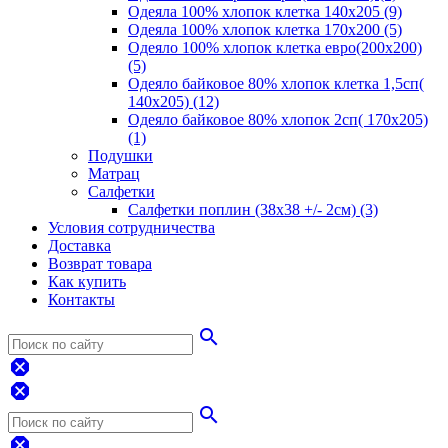
Одеяла 100% хлопок клетка 140х205 (9)
Одеяла 100% хлопок клетка 170х200 (5)
Одеяло 100% хлопок клетка евро(200х200)
(5)
Одеяло байковое 80% хлопок клетка 1,5сп(
140х205) (12)
Одеяло байковое 80% хлопок 2сп( 170х205)
(1)
Подушки
Матрац
Салфетки
Салфетки поплин (38х38 +/- 2см) (3)
Условия сотрудничества
Доставка
Возврат товара
Как купить
Контакты
search
dangerous
dangerous
search
dangerous