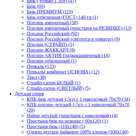
Бязь ( только 1,5сп) (47)
Бязь (69)
Бязь ПРЕМИУМ (119)
Бязь отбеленная (ГОСТ) 140 гр (1)
Поплин импортный (58)
Поплин импортный (простыня на РЕЗИНКЕ) (13)
Поплин Российский (92)
Поплин Российский (светится в темноте) (9)
Поплин (СТРАЙП) (5)
Поплин ЖАККАРД (8)
Поплин АКТИВ гладкокрашенный (14)
Поплин отбеленный (1)
Перкаль (133)
Перкаль( комбинат ОСНОВА) (12)
Твил (38)
Страйп-сатин БЕЛЫЙ (1)
Страйп-сатин (СВЕТЛЫЙ) (5)
Детская серия
КПБ бязь детская 1,5сп с 1 наволочкой 70х70 (34)
КПБ поплин детский 1,5сп с 1 наволочкой 70х70
(20)
Набор детский (простыня с наволочкой) (4)
Простыня бязь на резинке ( 60х120) (1)
Простыня бязь (110х140) (5)
Одеяло детское байковое 100% хлопок (100х140)