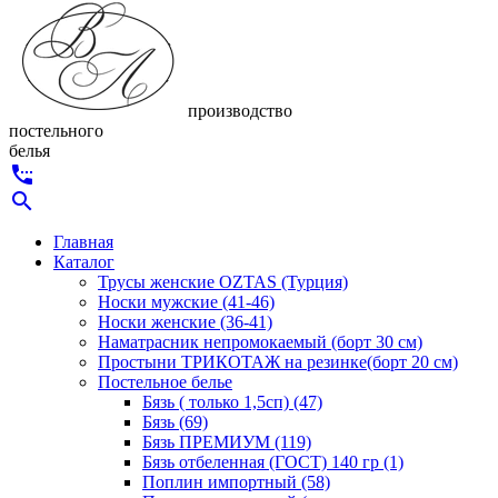
производство
постельного
белья
settings_phone
search
Главная
Каталог
Трусы женские OZTAS (Турция)
Носки мужские (41-46)
Носки женские (36-41)
Наматрасник непромокаемый (борт 30 см)
Простыни ТРИКОТАЖ на резинке(борт 20 см)
Постельное белье
Бязь ( только 1,5сп) (47)
Бязь (69)
Бязь ПРЕМИУМ (119)
Бязь отбеленная (ГОСТ) 140 гр (1)
Поплин импортный (58)