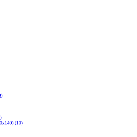
0)
)
х140) (10)