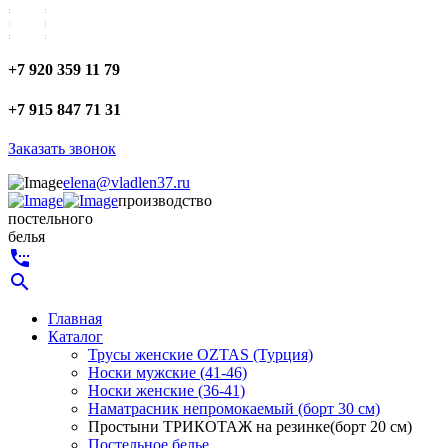
+7 920 359 11 79
+7 915 847 71 31
Заказать звонок
elena@vladlen37.ru
производство
постельного
белья
settings_phone
search
Главная
Каталог
Трусы женские OZTAS (Турция)
Носки мужские (41-46)
Носки женские (36-41)
Наматрасник непромокаемый (борт 30 см)
Простыни ТРИКОТАЖ на резинке(борт 20 см)
Постельное белье