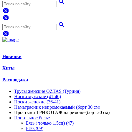
search
dangerous
dangerous
search
dangerous
Новинки
Хиты
Распродажа
Трусы женские OZTAS (Турция)
Носки мужские (41-46)
Носки женские (36-41)
Наматрасник непромокаемый (борт 30 см)
Простыни ТРИКОТАЖ на резинке(борт 20 см)
Постельное белье
Бязь ( только 1,5сп) (47)
Бязь (69)