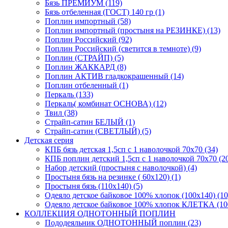
Бязь ПРЕМИУМ (119)
Бязь отбеленная (ГОСТ) 140 гр (1)
Поплин импортный (58)
Поплин импортный (простыня на РЕЗИНКЕ) (13)
Поплин Российский (92)
Поплин Российский (светится в темноте) (9)
Поплин (СТРАЙП) (5)
Поплин ЖАККАРД (8)
Поплин АКТИВ гладкокрашенный (14)
Поплин отбеленный (1)
Перкаль (133)
Перкаль( комбинат ОСНОВА) (12)
Твил (38)
Страйп-сатин БЕЛЫЙ (1)
Страйп-сатин (СВЕТЛЫЙ) (5)
Детская серия
КПБ бязь детская 1,5сп с 1 наволочкой 70х70 (34)
КПБ поплин детский 1,5сп с 1 наволочкой 70х70 (2
Набор детский (простыня с наволочкой) (4)
Простыня бязь на резинке ( 60х120) (1)
Простыня бязь (110х140) (5)
Одеяло детское байковое 100% хлопок (100х140) (10
Одеяло детское байковое 100% хлопок КЛЕТКА (100
КОЛЛЕКЦИЯ ОДНОТОННЫЙ ПОПЛИН
Пододеяльник ОДНОТОННЫЙ поплин (23)