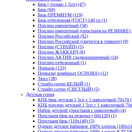
Бязь ( только 1,5сп) (47)
Бязь (69)
Бязь ПРЕМИУМ (119)
Бязь отбеленная (ГОСТ) 140 гр (1)
Поплин импортный (58)
Поплин импортный (простыня на РЕЗИНКЕ) 
Поплин Российский (92)
Поплин Российский (светится в темноте) (9)
Поплин (СТРАЙП) (5)
Поплин ЖАККАРД (8)
Поплин АКТИВ гладкокрашенный (14)
Поплин отбеленный (1)
Перкаль (133)
Перкаль( комбинат ОСНОВА) (12)
Твил (38)
Страйп-сатин БЕЛЫЙ (1)
Страйп-сатин (СВЕТЛЫЙ) (5)
Детская серия
КПБ бязь детская 1,5сп с 1 наволочкой 70х70 (
КПБ поплин детский 1,5сп с 1 наволочкой 70х
Набор детский (простыня с наволочкой) (4)
Простыня бязь на резинке ( 60х120) (1)
Простыня бязь (110х140) (5)
Одеяло детское байковое 100% хлопок (100х14
Одеяло детское байковое 100% хлопок КЛЕТКА