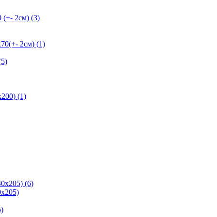
+- 2см) (3)
+- 2см) (1)
5)
200) (1)
0х205) (6)
х205)
)