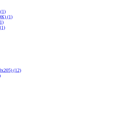
(1)
К) (1)
1)
(1)
х205) (12)
)